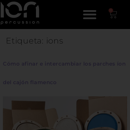
0
Etiqueta:
ions
Cómo afinar e intercambiar los parches íon
del cajón flamenco