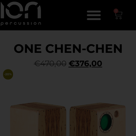
0
ONE CHEN-CHEN
€
470,00
€
376,00
-20%