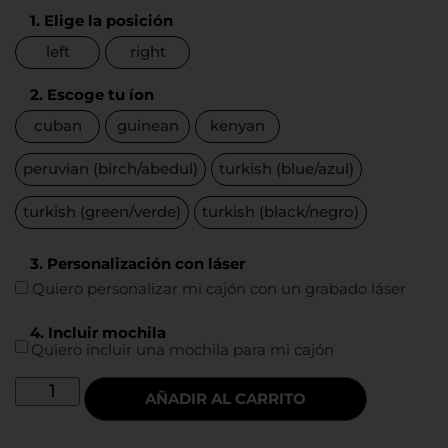
1. Elige la posición
left
right
2. Escoge tu íon
cuban
guinean
kenyan
peruvian (birch/abedul)
turkish (blue/azul)
turkish (green/verde)
turkish (black/negro)
3. Personalización con láser
Quiero personalizar mi cajón con un grabado láser
4. Incluir mochila
Quiero incluir una mochila para mi cajón
AÑADIR AL CARRITO