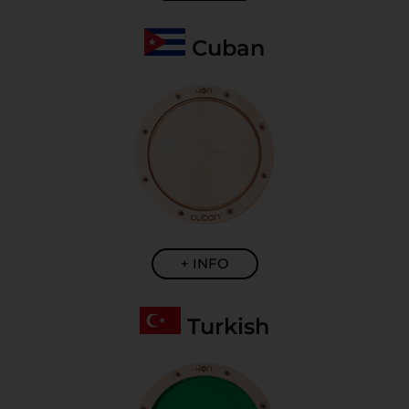
Cuban
+ INFO
Turkish