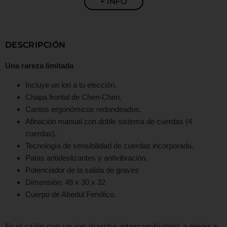
+ INFO
DESCRIPCIÓN
Una rareza limitada
Incluye un ion a tu elección.
Chapa frontal de Chen-Chen.
Cantos ergonómicos redondeados.
Afinación manual con doble sistema de cuerdas (4
cuerdas).
Tecnología de sensibilidad de cuerdas incorporada.
Patas antideslizantes y antivibración.
Potenciador de la salida de graves
Dimensión: 48 x 30 x 32
Cuerpo de Abedul Fenólico.
Es el cajón con un ion (parche intercambiable), a elegir a