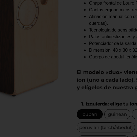
Chapa frontal de Louro 
Cantos ergonómicos re
Afinación manual con d
cuerdas).
Tecnología de sensibili
Patas antideslizantes y 
Potenciador de la salid
Dimensión: 48 x 30 x 32
Cuerpo de abedul fenóli
El modelo «duo» vien
íon (uno a cada lado).
y elígelos de nuestra
1. Izquierda: elige tu ío
cuban
guinean
peruvian (birch/abedul)