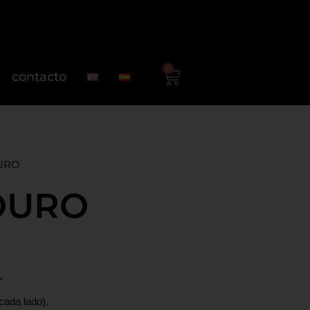
0
contacto
URO
OURO
.
cada lado).