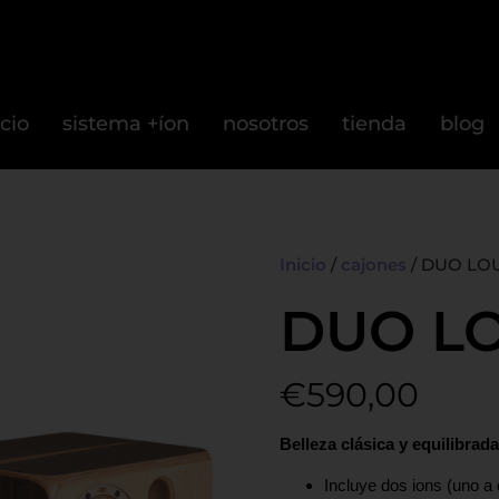
icio
sistema +íon
nosotros
tienda
blog
Inicio
/
cajones
/ DUO LO
DUO L
€
590,00
Belleza clásica y equilibrada
Incluye dos ions (uno a 