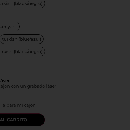
urkish (black/negro)
kenyan
turkish (blue/azul)
urkish (black/negro)
láser
cajón con un grabado láser
ila para mi cajón
AL CARRITO