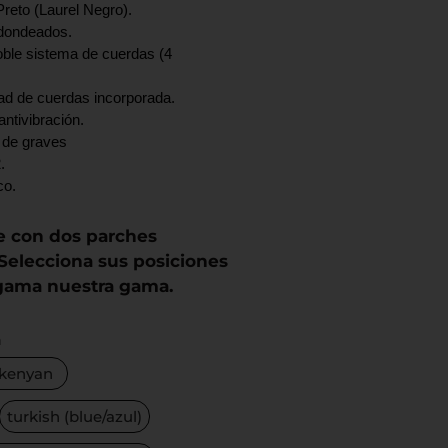
Preto (Laurel Negro).
dondeados.
oble sistema de cuerdas (4
dad de cuerdas incorporada.
antivibración.
a de graves
.
co.
e con dos parches
 Selecciona sus posiciones
 gama nuestra gama.
n
kenyan
turkish (blue/azul)