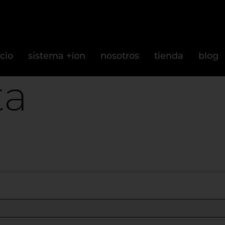
icio
sistema +íon
nosotros
tienda
blog
ta